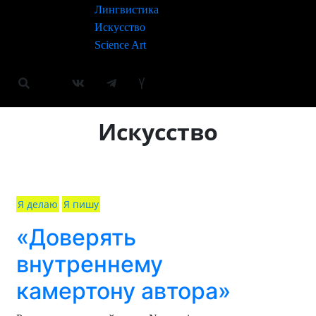
Лингвистика
Искусство
Science Art
Искусство
Я делаю
Я пишу
«Доверять
внутреннему
камертону автора»