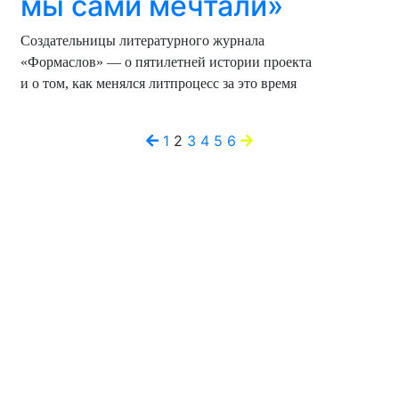
мы сами мечтали»
Создательницы литературного журнала
«Формаслов» — о пятилетней истории проекта
и о том, как менялся литпроцесс за это время
Навигация
1
2
3
4
5
6
по
записям