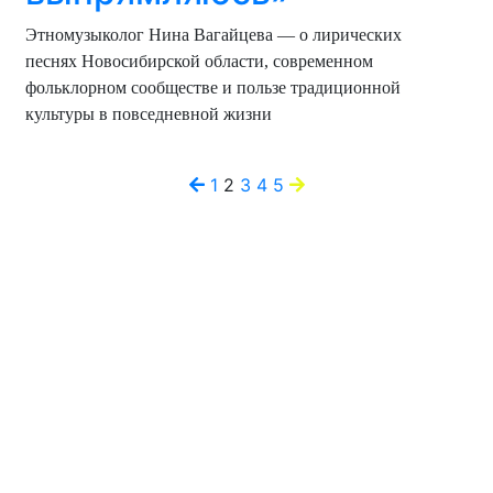
Этномузыколог Нина Вагайцева — о лирических
песнях Новосибирской области, современном
фольклорном сообществе и пользе традиционной
культуры в повседневной жизни
Навигация
1
2
3
4
5
по
записям