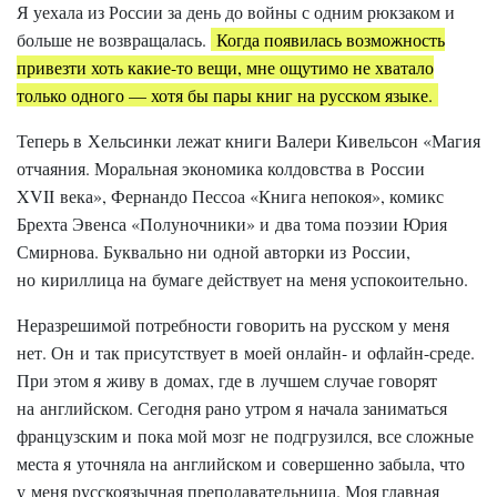
Я уехала из России за день до войны с одним рюкзаком и
больше не возвращалась.
Когда появилась возможность
привезти хоть какие-то вещи, мне ощутимо не хватало
только одного — хотя бы пары книг на русском языке.
Теперь в Хельсинки лежат книги Валери Кивельсон «Магия
отчаяния. Моральная экономика колдовства в России
XVII века», Фернандо Пессоа «Книга непокоя», комикс
Брехта Эвенса «Полуночники» и два тома поэзии Юрия
Смирнова. Буквально ни одной авторки из России,
но кириллица на бумаге действует на меня успокоительно.
Неразрешимой потребности говорить на русском у меня
нет. Он и так присутствует в моей онлайн- и офлайн-среде.
При этом я живу в домах, где в лучшем случае говорят
на английском. Сегодня рано утром я начала заниматься
французским и пока мой мозг не подгрузился, все сложные
места я уточняла на английском и совершенно забыла, что
у меня русскоязычная преподавательница. Моя главная