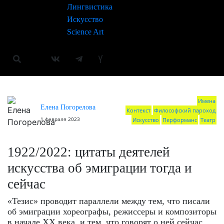
Лингвистика
Искусство
Science Art
Имена
Елена Погорелова
Контекст
Философский пароход
1 февраля 2023
Искусство
Перформанс
Театр
1922/2022: цитаты деятелей
искусства об эмиграции тогда и
сейчас
«Тезис» проводит параллели между тем, что писали
об эмиграции хореографы, режиссеры и композиторы
в начале XX века, и тем, что говорят о ней сейчас.