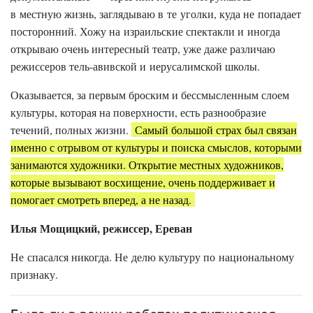
в местную жизнь, заглядываю в те уголки, куда не попадает
посторонний. Хожу на израильские спектакли и иногда
открываю очень интересный театр, уже даже различаю
режиссеров тель-авивской и иерусалимской школы.
Оказывается, за первым броским и бессмысленным слоем
культуры, которая на поверхности, есть разнообразие
течений, полных жизни.
Самый большой страх был связан
именно с отрывом от культуры и поиска смыслов, которыми
занимаются художники. Открытие местных художников,
которые вызывают восхищение, очень поддерживает и
помогает смотреть вперед, а не назад.
Илья Мощицкий, режиссер, Ереван
Не спасался никогда. Не делю культуру по национальному
признаку.