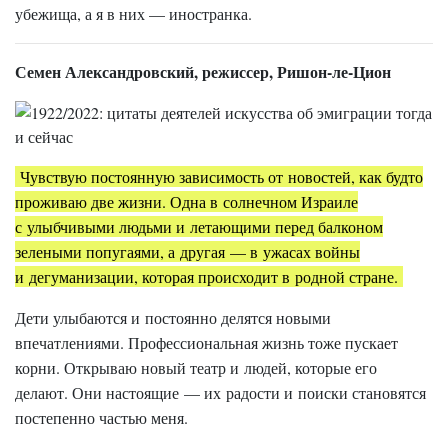
убежища, а я в них — иностранка.
Семен Александровский, режиссер, Ришон-ле-Цион
Чувствую постоянную зависимость от новостей, как будто
проживаю две жизни. Одна в солнечном Израиле
с улыбчивыми людьми и летающими перед балконом
зелеными попугаями, а другая — в ужасах войны
и дегуманизации, которая происходит в родной стране.
Дети улыбаются и постоянно делятся новыми
впечатлениями. Профессиональная жизнь тоже пускает
корни. Открываю новый театр и людей, которые его
делают. Они настоящие — их радости и поиски становятся
постепенно частью меня.