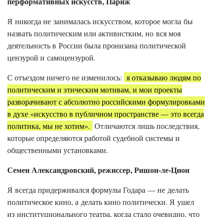
перформативных искусств, Париж
Я никогда не занималась искусством, которое могла бы
назвать политическим или активистким, но вся моя
деятельность в России была пронизана политической
цензурой и самоцензурой.
С отъездом ничего не изменилось:
я отказываю людям по
политическим и этическим мотивам, и мои проекты
разворачивают с абсолютно российскими формулировками
в духе «искусство в публичном пространстве — это всегда
политика, мы не хотим».
Отличаются лишь последствия,
которые определяются работой судебной системы и
общественными установками.
Семен Александровский, режиссер, Ришон-ле-Цион
Я всегда придерживался формулы Годара — не делать
политическое кино, а делать кино политически. Я ушел
из институционального театра, когда стало очевидно, что