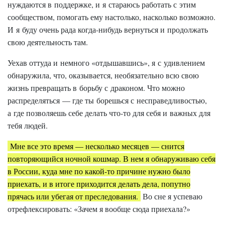
нуждаются в поддержке, и я стараюсь работать с этим
сообществом, помогать ему настолько, насколько возможно.
И я буду очень рада когда-нибудь вернуться и продолжать
свою деятельность там.
Уехав оттуда и немного «отдышавшись», я с удивлением
обнаружила, что, оказывается, необязательно всю свою
жизнь превращать в борьбу с драконом. Что можно
распределяться — где ты борешься с несправедливостью,
а где позволяешь себе делать что-то для себя и важных для
тебя людей.
Мне все это время — несколько месяцев — снится
повторяющийся ночной кошмар. В нем я обнаруживаю себя
в России, куда мне по какой-то причине нужно было
приехать, и в итоге приходится делать дела, попутно
прячась или убегая от преследования.
Во сне я успеваю
отрефлексировать: «Зачем я вообще сюда приехала?»