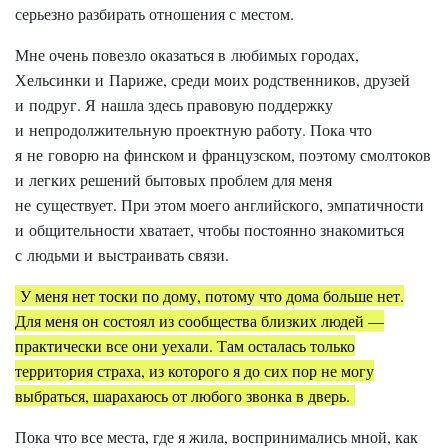
серьезно разбирать отношения с местом.
Мне очень повезло оказаться в любимых городах,
Хельсинки и Париже, среди моих родственников, друзей
и подруг. Я нашла здесь правовую поддержку
и непродолжительную проектную работу. Пока что
я не говорю на финском и французском, поэтому смолтоков
и легких решений бытовых проблем для меня
не существует. При этом моего английского, эмпатичности
и общительности хватает, чтобы постоянно знакомиться
с людьми и выстраивать связи.
У меня нет тоски по дому, потому что дома больше нет.
Для меня он состоял из сообщества близких людей —
практически все они уехали. Там осталась только
территория страха, из которого я до сих пор не могу
выбраться, шарахаюсь от любого звонка в дверь.
Пока что все места, где я жила, воспринимались мной, как